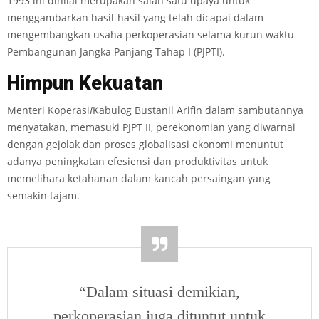
1993 ini dinilai merupakan salah satu upaya untuk
menggambarkan hasil-hasil yang telah dicapai dalam
mengembangkan usaha perkoperasian selama kurun waktu
Pembangunan Jangka Panjang Tahap I (PJPTI).
Himpun
Kekuatan
Menteri Koperasi
I
Kabulog Bustanil Arifin dalam sambutannya
menyatakan, memasuki PJPT II, perekonomian yang diwarnai
dengan gejolak dan proses globalisasi ekonomi menuntut
adanya peningkatan efesiensi dan produktivitas untuk
memelihara ketahanan dalam kancah persaingan yang
semakin tajam.
“Dalam situasi demikian,
perkoperasian juga dituntut untuk