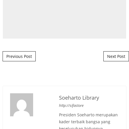
Post navigation
Previous Post
Next Post
Soeharto Library
http://sifastore
Presiden Soeharto merupakan
kader terbaik bangsa yang
keseluruhan hidupnya