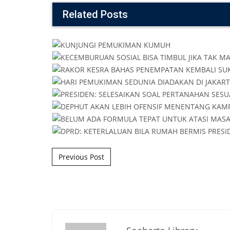
Related Posts
Post navigation
Previous Post