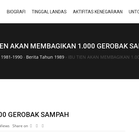
BIOGRAFI
TINGGAL LANDAS
AKTIFITAS KENEGARAAN
UNTO
TIEN AKAN MEMBAGIKAN 1.000 GEROBAK S
a 1981-1990
›
Berita Tahun 1989
›
IBU TIEN AKAN MEMBAGIKAN 1.
000 GEROBAK SAMPAH
Views
Share on