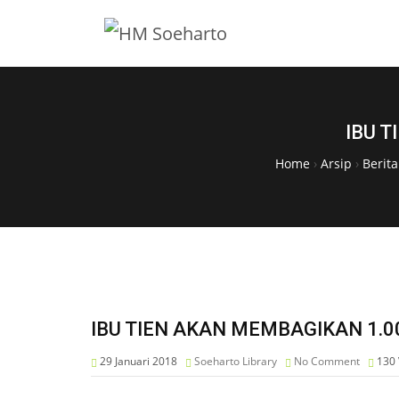
IBU 
Home
›
Arsip
›
Berit
IBU TIEN AKAN MEMBAGIKAN 1.
29 Januari 2018
Soeharto Library
No Comment
130