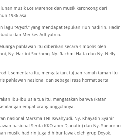
lunan musik Los Marenos dan musik keroncong dari
ahun 1986 asal
an lagu
“Aryati,”
yang mendapat tepukan riuh hadirin. Hadir
Soebadio dan Menkes Adhyatma.
eluarga pahlawan itu diberikan secara simbolis oleh
i, Ny. Hartini Soekamo, Ny. Rachmi Hatta dan Ny. Nelly
rodji, sementara itu, mengatakan, tujuan ramah tamah itu
ris pahlawan nasional dan sebagai rasa hormat serta
akan ibu-ibu usia tua itu, mengatakan bahwa Ikatan
 kehilangan empat orang anggotanya.
an nasional Marsma TNI Iswahyudi, Ny. Khayatin Syahir
hlawan nasional Serda KKO anm Djanatin) dan Ny. Soeporno
han musik, hadirin juga dihibur lawak oleh grup Doyok.