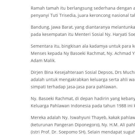
Ramah tamah itu berlangsung sederhana dengan a
penyanyi Tuti Trisedia, juara keroncong nasional t
Bandung, Jawa Barat, yang diantaranya melantunk
pada kesempatan itu Menteri Sosial Ny. Haryati 
Sementara itu, bingkisan ala kadamya untuk para k
Menses kepada Ny Basoeki Rachmat, Ny. Achmad Yan
Adam Malik.
Dirjen Bina Kesejahteraan Sosial Depsos, Drs Much
adalah untuk mengakrabkan keluarga serta ahli wa
simpati terhadap jasa-jasa para pahlawan.
Ny. Basoeki Rachmat, di depan hadirin yang kebany
Keluarga Pahlawan Indonesia pada tahun 1988 ini
Mereka adalah Ny. lswahyuni Thayeb, kakak pahlaw
(keturunan Pangeran Diponegoro), Ny. H.M. Ali pa
(istri Prof. Dr. Soepomo SH). Selain mendapat sugu