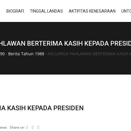
BIOGRAFI
TINGGAL LANDAS
AKTIFITAS KENEGARAAN
UNTO
HLAWAN BERTERIMA KASIH KEPADA PRESI
990
›
Berita Tahun 1988
›
KELUARGA PAHLAWAN BERTERIMA KASIH 
A KASIH KEPADA PRESIDEN
iews
Share on