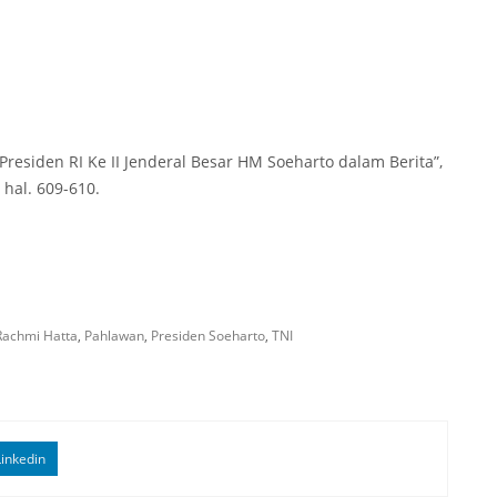
“Presiden RI Ke II Jenderal Besar HM Soeharto dalam Berita”,
 hal. 609-610.
Rachmi Hatta
,
Pahlawan
,
Presiden Soeharto
,
TNI
inkedin