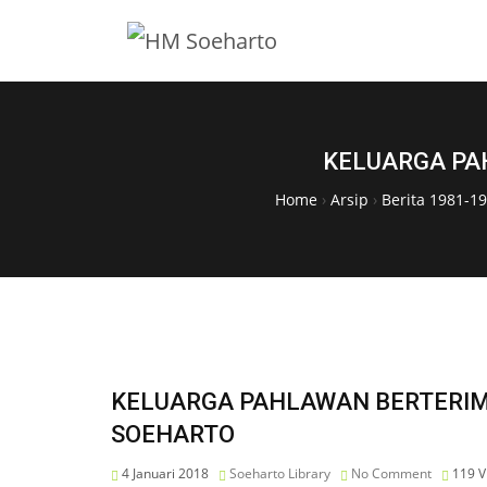
KELUARGA PA
Home
›
Arsip
›
Berita 1981-1
KELUARGA PAHLAWAN BERTERIM
SOEHARTO
4 Januari 2018
Soeharto Library
No Comment
119
V