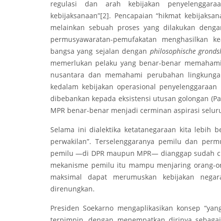
regulasi dan arah kebijakan penyelenggar
kebijaksanaan”
[2]
. Pencapaian “hikmat kebijaksan
melainkan sebuah proses yang dilakukan deng
permusyawaratan-pemufakatan menghasilkan ke
bangsa yang sejalan dengan
philosophische gronds
memerlukan pelaku yang benar-benar memaham
nusantara dan memahami perubahan lingkungan 
kedalam kebijakan operasional penyelenggaraan n
dibebankan kepada eksistensi utusan golongan (P
MPR benar-benar menjadi cerminan aspirasi selur
Selama ini dialektika ketatanegaraan kita lebih
perwakilan”. Terselenggaranya pemilu dan permu
pemilu —di DPR maupun MPR— dianggap sudah cu
mekanisme pemilu itu mampu menjaring orang-ora
maksimal dapat merumuskan kebijakan negar
direnungkan.
Presiden Soekarno mengaplikasikan konsep “yang
terpimpin, dengan menempatkan dirinya sebagai