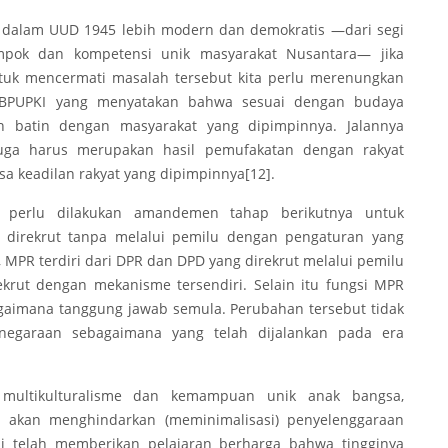
a dalam UUD 1945 lebih modern dan demokratis —dari segi
ompok dan kompetensi unik masyarakat Nusantara— jika
uk mencermati masalah tersebut kita perlu merenungkan
 BPUPKI yang menyatakan bahwa sesuai dengan budaya
n batin dengan masyarakat yang dipimpinnya. Jalannya
juga harus merupakan hasil pemufakatan dengan rakyat
a keadilan rakyat yang dipimpinnya
[12]
.
n perlu dilakukan amandemen tahap berikutnya untuk
 direkrut tanpa melalui pemilu dengan pengaturan yang
MPR terdiri dari DPR dan DPD yang direkrut melalui pemilu
rut dengan mekanisme tersendiri. Selain itu fungsi MPR
aimana tanggung jawab semula. Perubahan tersebut tidak
anegaraan sebagaimana yang telah dijalankan pada era
 multikulturalisme dan kemampuan unik anak bangsa,
 akan menghindarkan (meminimalisasi) penyelenggaraan
asi telah memberikan pelajaran berharga bahwa tingginya