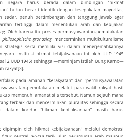
aan negara harus berada dalam bimbingan “hikmat
aan” bukan berarti identik dengan kesepakatan mayoritas,
an sadar, penuh pertimbangan dan tanggung jawab agar
arifan tertinggi dalam menentukan arah dan kebijakan
lag
. Oleh karena itu proses permusyawaratan-pemufakatan
i
philosophische grondslag,
mencerminkan
multikulturalisme
strategis serta memiliki visi dalam menerjemahkannya
egara. Institusi hikmat kebijaksanaan ini oleh UUD 1945
asal 2 UUD 1945) sehingga —meminjam istilah Bung Karno—
uh rakyat
[3]
.
 berfokus pada amanah “kerakyatan” dan “permusyawaratan
syawaratan-pemufakatan melalui para wakil rakyat hasil
kup memenuhi amanat sila tersebut. Namun sejauh mana
ng terbaik dan mencerminkan pluralitas sehingga secara
a dalam koridor “hikmah kebijaksanaan” masih harus
 dipimpin oleh hikmat kebijaksanaan” melalui demokrasi
 figur sentral
dirigen
tarik ulur perumusan arah maupun