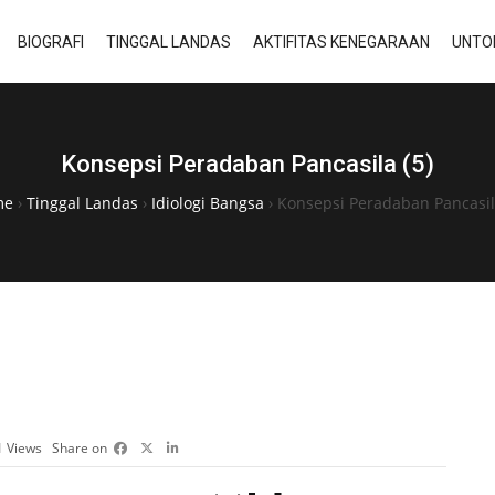
BIOGRAFI
TINGGAL LANDAS
AKTIFITAS KENEGARAAN
UNTO
Konsepsi Peradaban Pancasila (5)
me
›
Tinggal Landas
›
Idiologi Bangsa
›
Konsepsi Peradaban Pancasila
1
Views
Share on