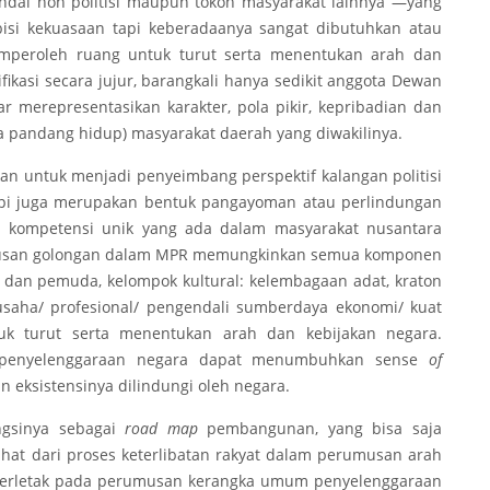
 pandai non politisi maupun tokoh masyarakat lainnya —yang
isi kekuasaan tapi keberadaanya sangat dibutuhkan atau
mperoleh ruang untuk turut serta menentukan arah dan
ifikasi secara jujur, barangkali hanya sedikit anggota Dewan
ar merepresentasikan karakter, pola pikir, kepribadian dan
a pandang hidup) masyarakat daerah yang diwakilinya.
n untuk menjadi penyeimbang perspektif kalangan politisi
api juga merupakan bentuk pangayoman atau perlindungan
n kompetensi unik yang ada dalam masyarakat nusantara
utusan golongan dalam MPR memungkinkan semua komponen
l dan pemuda, kelompok kultural: kelembagaan adat, kraton
usaha/ profesional/ pengendali sumberdaya ekonomi/ kuat
uk turut serta menentukan arah dan kebijakan negara.
m penyelenggaraan negara dapat menumbuhkan sense
of
eksistensinya dilindungi oleh negara.
ngsinya sebagai
road map
pembangunan, yang bisa saja
ihat dari proses keterlibatan rakyat dalam perumusan arah
 terletak pada perumusan kerangka umum penyelenggaraan