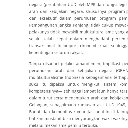
negara (perubahan UUD oleh MPR dan fungsi legisl
arah dan kebijakan negara, khususnya program
dan eksekutif dalam perumusan program pem
Pembangunan Jangka Panjang) tidak cukup mewakil
pelakunya tidak mewakili multikulturalisme yang
selalu kalah cepat dalam menghadapi perkemb
transaksional kelompok ekonomi kuat sehing
kepentingan seluruh rakyat.
Tanpa disadari pelaku amandemen, implikasi p
perumusan arah dan kebijakan negara (GBHN
multikulturalisme Indonesia sebagaimana terhapu
suku itu dipaksa untuk mengikuti sistem kom
kompetensinya— sehingga lambat laun hanya tersi
dalam turut serta menentukan arah dan kebijakan
Golongan, sebagaimana rumusan asli UUD 1945, su
Badui dan komunitas-komunitas adat kecil lainny
bahkan mustahil bisa menyorongkan wakil-wakilny
melalui mekanisme pemilu terbuka.