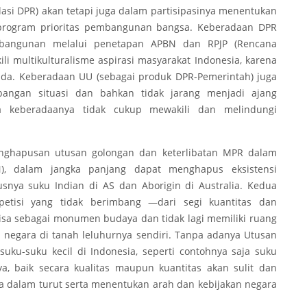
asi DPR) akan tetapi juga dalam partisipasinya menentukan
-program prioritas pembangunan bangsa. Keberadaan DPR
bangunan melalui penetapan APBN dan RPJP (Rencana
i multikulturalisme aspirasi masyarakat Indonesia, karena
 ada. Keberadaan UU (sebagai produk DPR-Pemerintah) juga
angan situasi dan bahkan tidak jarang menjadi ajang
ga keberadaanya tidak cukup mewakili dan melindungi
enghapusan utusan golongan dan keterlibatan MPR dalam
), dalam jangka panjang dapat menghapus eksistensi
snya suku Indian di AS dan Aborigin di Australia. Kedua
petisi yang tidak berimbang —dari segi kuantitas dan
sa sebagai monumen budaya dan tidak lagi memiliki ruang
 negara di tanah leluhurnya sendiri. Tanpa adanya Utusan
ku-suku kecil di Indonesia, seperti contohnya saja suku
a, baik secara kualitas maupun kuantitas akan sulit dan
a dalam turut serta menentukan arah dan kebijakan negara