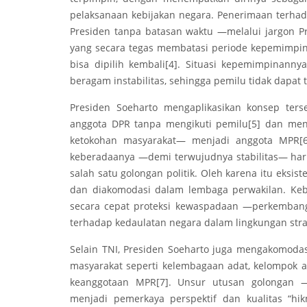
pelaksanaan kebijakan negara. Penerimaan terha
Presiden tanpa batasan waktu —melalui jargon 
yang secara tegas membatasi periode kepemimpin
bisa dipilih kembali
[4]
. Situasi kepemimpinanny
beragam instabilitas, sehingga pemilu tidak dapat
Presiden Soeharto mengaplikasikan konsep ter
anggota DPR tanpa mengikuti pemilu
[5]
dan meng
ketokohan masyarakat— menjadi anggota MPR
[
keberadaanya —demi terwujudnya stabilitas— haru
salah satu golongan politik. Oleh karena itu eksis
dan diakomodasi dalam lembaga perwakilan. Ke
secara cepat proteksi kewaspadaan —perkemba
terhadap kedaulatan negara dalam lingkungan str
Selain TNI, Presiden Soeharto juga mengakomoda
masyarakat seperti kelembagaan adat, kelompok 
keanggotaan MPR
[7]
. Unsur utusan golongan —
menjadi pemerkaya perspektif dan kualitas “h