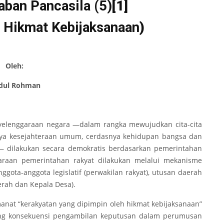
ban Pancasila (5)
[1]
 Hikmat Kebijaksanaan
)
Oleh:
dul Rohman
yelenggaraan negara —dalam rangka mewujudkan cita-cita
ya kesejahteraan umum, cerdasnya kehidupan bangsa dan
— dilakukan secara demokratis berdasarkan pemerintahan
ggaraan pemerintahan rakyat dilakukan melalui mekanisme
gota-anggota legislatif (perwakilan rakyat), utusan daerah
erah dan Kepala Desa).
anat “kerakyatan yang dipimpin oleh hikmat kebijaksanaan”
ng konsekuensi pengambilan keputusan dalam perumusan