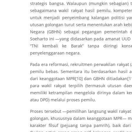
strategis bangsa. Walaupun (mungkin sebagian) ti
sebagaimana wakil rakyat hasil pemilu, kompete
untuk menjadi penyeimbang kalangan politisi yan
utusan golongan turut serta menentukan arah keb
Negara (GBHN) sebagai pegangan pemerintah
Soeharto ini —yang didasarkan pada amanat UUD 1
“TNI kembali ke Barak” tanpa diiringi kons
penyelenggaraan negara.
Pada era reformasi, rekruitmen perwakilan rakyat
pemilu bebas. Sementara itu berdasarkan hasil
dari keanggotaan MPR
[10]
dan GBHN ditiadakan
[1
para wakil rakyat terpilih (termasuk utusan dae
memiliki ketrampilan mengelola dirinya dalam ker
atau DPD) melalui proses pemilu.
Proses tersebut —pemilihan langsung wakil rakya
golongan, khususnya dalam keanggotaan MPR— me
karakter filsuf (pejuang tanpa pamrih), baik da