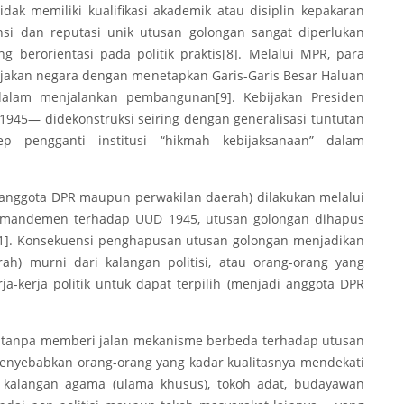
dak memiliki kualifikasi akademik atau disiplin kepakaran
nsi dan reputasi unik utusan golongan sangat diperlukan
g berorientasi pada politik praktis
[8]
. Melalui MPR, para
ijakan negara dengan menetapkan Garis-Garis Besar Haluan
 dalam menjalankan pembangunan
[9]
. Kebijakan Presiden
945— didekonstruksi seiring dengan generalisasi tuntutan
ep pengganti institusi “hikmah kebijaksanaan” dalam
 (anggota DPR maupun perwakilan daerah) dilakukan melalui
 amandemen terhadap UUD 1945, utusan golongan dihapus
1]
. Konsekuensi penghapusan utusan golongan menjadikan
rah) murni dari kalangan politisi, atau orang-orang yang
ja-kerja politik untuk dapat terpilih (menjadi anggota DPR
t tanpa memberi jalan mekanisme berbeda terhadap utusan
nyebabkan orang-orang yang kadar kualitasnya mendekati
ri kalangan agama (ulama khusus), tokoh adat, budayawan