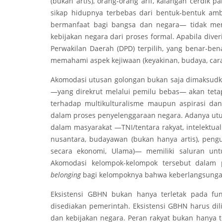
(bukan artis), orang-orang arif, kalangan cerdik
sikap hidupnya terbebas dari bentuk-bentuk amb
bermanfaat bagi bangsa dan negara— tidak me
kebijakan negara dari proses formal. Apabila diver
Perwakilan Daerah (DPD) terpilih, yang benar-ben
memahami aspek kejiwaan (keyakinan, budaya, car
Akomodasi utusan golongan bukan saja dimaksudka
—yang direkrut melalui pemilu bebas— akan tet
terhadap multikulturalisme maupun aspirasi da
dalam proses penyelenggaraan negara. Adanya 
dalam masyarakat —TNI/tentara rakyat, intelektua
nusantara, budayawan (bukan hanya artis), peng
secara ekonomi, Ulama)— memiliki saluran unt
Akomodasi kelompok-kelompok tersebut dala
belonging
bagi kelompoknya bahwa keberlangsungan 
Eksistensi GBHN bukan hanya terletak pada fu
disediakan pemerintah. Eksistensi GBHN harus dil
dan kebijakan negara. Peran rakyat bukan hanya