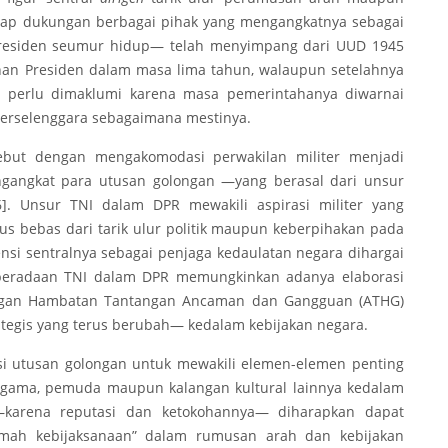
dap dukungan berbagai pihak yang mengangkatnya sebagai
Presiden seumur hidup— telah menyimpang dari UUD 1945
an Presiden dalam masa lima tahun, walaupun setelahnya
a perlu dimaklumi karena masa pemerintahanya diwarnai
 terselenggara sebagaimana mestinya.
sebut dengan mengakomodasi perwakilan militer menjadi
angkat para utusan golongan —yang berasal dari unsur
6]
. Unsur TNI dalam DPR mewakili aspirasi militer yang
s bebas dari tarik ulur politik maupun keberpihakan pada
tensi sentralnya sebagai penjaga kedaulatan negara dihargai
beradaan TNI dalam DPR memungkinkan adanya elaborasi
ngan Hambatan Tantangan Ancaman dan Gangguan (ATHG)
ategis yang terus berubah— kedalam kebijakan negara.
si utusan golongan untuk mewakili elemen-elemen penting
agama, pemuda maupun kalangan kultural lainnya kedalam
karena reputasi dan ketokohannya— diharapkan dapat
ikmah kebijaksanaan” dalam rumusan arah dan kebijakan