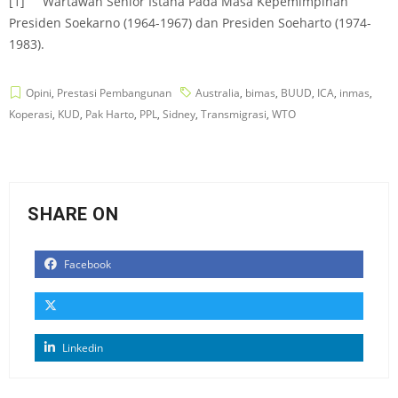
[1]
Wartawan Senior Istana Pada Masa Kepemimpinan
Presiden Soekarno (1964-1967) dan Presiden Soeharto (1974-
1983).
Opini
,
Prestasi Pembangunan
Australia
,
bimas
,
BUUD
,
ICA
,
inmas
,
Koperasi
,
KUD
,
Pak Harto
,
PPL
,
Sidney
,
Transmigrasi
,
WTO
SHARE ON
Facebook
Linkedin