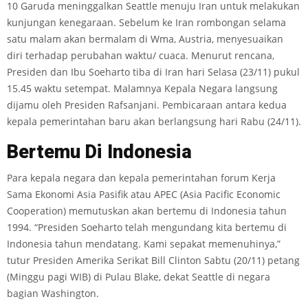
10 Garuda meninggalkan Seattle menuju Iran untuk melakukan
kunjungan kenegaraan. Sebelum ke Iran rombongan selama
satu malam akan bermalam di Wma, Austria, menyesuaikan
diri terhadap perubahan waktu/ cuaca. Menurut rencana,
Presiden dan Ibu Soeharto tiba di Iran hari Selasa (23/11) pukul
15.45 waktu setempat. Malamnya Kepala Negara langsung
dijamu oleh Presiden Rafsanjani. Pembicaraan antara kedua
kepala pemerintahan baru akan berlangsung hari Rabu (24/11).
B
e
rt
e
m
u Di Indonesia
Para kepala negara dan kepala pemerintahan forum Kerja
Sama Ekonomi Asia Pasifik atau APEC (Asia Pacific Economic
Cooperation) memutuskan akan bertemu di Indonesia tahun
1994. “Presiden Soeharto telah mengundang kita bertemu di
Indonesia tahun mendatang. Kami sepakat memenuhinya,”
tutur Presiden Amerika Serikat Bill Clinton Sabtu (20/11) petang
(Minggu pagi WIB) di Pulau Blake, dekat Seattle di negara
bagian Washington.