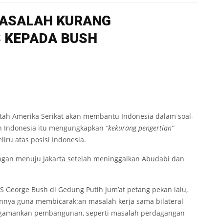
MASALAH KURANG
S KEPADA BUSH
tah Amerika Serikat akan membantu Indonesia dalam soal-
an Indonesia itu mengungkapkan
“kekurang pengertian”
iru atas posisi Indonesia.
ngan menuju Jakarta setelah meninggalkan Abudabi dan
George Bush di Gedung Putih Jum’at petang pekan lalu,
nya guna membicarak:an masalah kerja sama bilateral
engamankan pembangunan, seperti masalah perdagangan