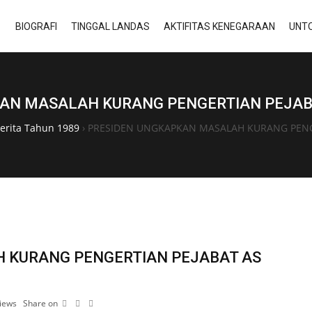
BIOGRAFI
TINGGAL LANDAS
AKTIFITAS KENEGARAAN
UNTO
AN MASALAH KURANG PENGERTIAN PEJAB
erita Tahun 1989
›
PRESIDEN UNGKAPKAN MASALAH KURANG PENG
 KURANG PENGERTIAN PEJABAT AS
iews
Share on