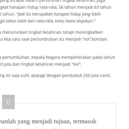
ang dicapai dalarn penurunan tingkat kelahiran, juga
gkat harapan hidup rata-rata, 56 tahun menjadi 63 tahun
65 tahun.
“Jadi itu merupakan harapan hidup yang lebih
ga tahun lebih dari rata-rata, tentu hams disyukuri.”
ya menurunkan tingkat kelahiran, tetapi meningkatkan
ta kita satu saat pertumbuhan itu menjadi
“nol”,
konstan
a pertumbuhan, Kepala Negara memperkirakan pada tahun
0 juta dan tingkat kelahiran menjadi
“nol”.
g ini saja sulit, apalagi dengan penduduk 250 juta nanti,
anlah yang menjadi tujuan, termasuk