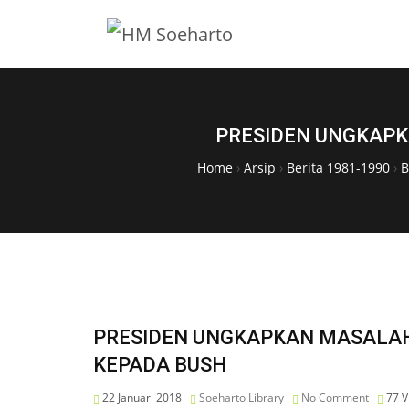
PRESIDEN UNGKAPK
Home
›
Arsip
›
Berita 1981-1990
›
B
PRESIDEN UNGKAPKAN MASALAH
KEPADA BUSH
22 Januari 2018
Soeharto Library
No Comment
77
V