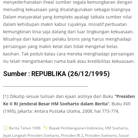
menyederhanakan ihwal sumber segala kemungkaran dengan
menuding kekuasaan yang disalahgunakan sebagai biangnya.
Dalam masyarakat yang kompleks apalagi tatkala sumber nilai
dalam kehidupan makin kabur rujuknya. Inisiatif perbuatan
kemungkinan bisa saja datang dari luar lingkungan kekuasaan.
Misalnya dari kalangan pelaku bisnis yang harus menghadapi
persaingan yang makin ketat dan tidak mengenal belas
kasihan. Tak peduli kalau cara mereka menghadapi persaingan
itu telah mengorbankan nama baik atau kredibilitas kekuasaan.
Sumber : REPUBLIKA (26/12/1995)
______________________________________________
[1] Dikutip sesuai tulisan dan ejaan aslinya dari Buku
“Presiden
Ke II RI Jenderal Besar HM Soeharto dalam Berita”
, Buku XVII
(1995), Jakarta: Antara Pustaka Utama, 2008, hal 773-774.
Berita Tahun 1996
Bapak Pembangunan Indonesia
,
HM Soeharto
,
Jejak Langkah Presiden Soeharto
,
Presiden RI 2
,
Presiden Soeharto
,
Sosial