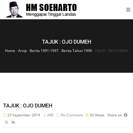
TAJUK : OJO DUMEH
Home
›
Arsip
›
Berita 1991-1997
›
Berita Tahun 1996
›
TAJUK : OJO DUMEH
TAJUK : OJO DUMEH
23 September 2019
ARS
No Comment
92
Views
Share on