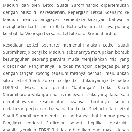
Madiun dan oleh Letkol Suadi Suromihardjo dipertemukan
dengan Muso di Karesidenan. Kepergian Letkol Soeharto ke
Madiun memicu anggapan sementara kalangan bahwa ia
menghadiri konferensi di Balai Kota sebelum akhirnya pulang
kembali ke Wonogiri bersama Letkol Suadi Suromihardjo.
Kesediaan Letkol Soeharto memenuhi ajakan Letkol Suadi
Suromihardjo pergi ke Madiun, sebenarnya merupakan bentuk
kesungguhan seorang perwira muda menjalankan misi yang
dibebankan Panglimanya. Ia tidak mungkin bergegas pulang
dengan tangan kosong sebelum misinya berhasil meluluhkan
sikap Letkol Suadi Suromihardjo dari dukungannya terhadap
FDR/PKI. Maka dia penuhi “tantangan” Letkol Suadi
Suromihardjo walaupun harus melewati resiko yang dapat saja
membahayakan keselamatan jiwanya. Tentunya, selama
melakukan perjalanan bersama itu, Letkol Soeharto dan Letkol
Suadi Suromihardjo mendiskusikan banyak hal tentang pesan
Panglima Jenderal Sudirman seperti implikasi destruktif
apabila gerakan FDR/PKI tidak dihentikan dan masa depan