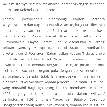
karir militernya setelah melakukan pembangkangan terhadap
ultimatum Kolonel Gatot Subroto.
Kapten Tjokropranolo didampingi Kapten Soetanto
Wiryoprasanto dan Kapten CPM Ali Aliamangku (CPM Siliwangi)
—atas penugasan Jenderal Sudirman— akhirnya berhasil
menghadapkan Mayor Slamet Riadi dan Letkol Suadi
Suromihardjo. Mayor Slamet Riadi diketemukan di lereng
selatan Gunung Merapi dan Letkol Suadi Suromihardjo
diketemukan di Wonogori. Keberhasilan Kapten Tjokropranolo
itu tentunya setelah Letkol Suadi Suromihardjo berhasil
diyakinkan untuk kembali bergabung dengan pihak Republik
oleh Letkol Soeharto. Begitu pula dengan posisi Letkol Suadi
Suromihardjo berada, tidak lain merupakan informasi yang
diberikan Letkol Soeharto kepada Jenderal Sudirman. Suatu hal
yang mustahil bagi tiga orang kapten “membawa” Panglima
KPPS —yang pada saat itu berada dalam wilayah/
perlindungan TLRI pimpinan Yadau dan Batalyon Soedigdo
Honggotirtono yang mundur ke Wonogiri, dimana kedua satuan