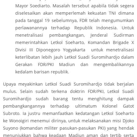
Mayor Soediarto. Masalah tersebut apabila tidak segera
diselesaikan akan memperlemah kekuatan TNI dimana
pada tanggal 19 sebelumnya, FDR telah mengumumkan
perlawanannya terhadap Republik Indonesia. Untuk
menetralisasi pembangkangan, Jenderal Sudirman
memerintahkan Letkol Soeharto, Komandan Brigade X
Divisi III Diponegoro Yogyakarta untuk menetralisasi
keterlibatan lebih jauh Letkol Suadi Suromihardjo dalam
Gerakan FDR/PKI Madiun dan mengembalikannya
kedalam barisan republik.
Upaya meyakinkan Letkol Suadi Suromihardjo tidak berjalan
mulus. Selain sudah terkena doktrin FDR/PKI, Letkol Suadi
Suromihardjo sudah barang tentu menghitung dampak
pembangkangannya terhadap ultimatum Kolonel Gatot
Subroto. Ia justru memanfaatkan kedatangan Letkol Soeharto
ke Wonoigiri menemui dirinya, untuk melaksanakan misi Djoko
Suyono (komandan militer pasukan-pasukan PKI) yang hendak
menunjukkan bahwa keadaan Madiun aman dan tertib serta