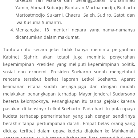
diketuai Tan Malaka dan beranggotakan Muhammad
Yamin, Ahmad Subarjo, Buntaran Martoatmodjo, Budiarto
Martoatmodjo, Sukarni, Chaerul Saleh, Sudiro, Gatot, dan
Iwa Kusuma Sumantri.
Mengangkat 13 menteri negara yang nama-namanya
dicantumkan dalam maklumat.
Tuntutan itu secara jelas tidak hanya meminta pergantian
Kabinet Sjahrir, akan tetapi juga meminta penyerahan
kepemimpinan Presiden yang meliputi kepemimpinan politik,
sosial dan ekonomi. Presiden Soekarno sudah mengetahui
rencana tersebut berkat laporan Letkol Soeharto. Aparat
keamanan istana sudah berjaga-jaga dan dengan mudah
melakukan penangkapan terhadap Mayor Jenderal Sudarsono
beserta kelompoknya. Penangkapan itu tanpa gejolak karena
pasukan di konsinyir Letkol Soeharto. Pada hari itu pula upaya
kudeta terhadap pemerintahan yang sah dengan sendirinya
berakhir tanpa pertumpahan darah. Empat belas orang yang
diduga terlibat dalam upaya kudeta diajukan ke Mahkamah