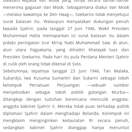
balasan) kepada Van Mook yang isinya secara samar-samar
menerima gagasan Van Mook. Sebagaimana diakui Van Mook
—melalui kawatnya ke Den Haag—, Soekarno tidak menyetujui
surat balasan itu. Walaupun menyatakan dukungan penuh
kepada Sjahrir, pada tanggal 27 Juni 1946, Wakil Presiden
Muhammad Hatta memaparkan isi surat balasan itu dalam
pidato peringatan Isra’ Mi’raj Nabi Muhammad Saw, di alun-
alun utara Yogyakarta, yang dihadiri khalayak luas dan
Presiden Soekarno. Pada hari itu pula Perdana Menteri Sjahrir
di culik oleh orang tidak dikenal di Solo.
Sebelumnya, tepatnya tanggal 23 Juni 1946, Tan Malaka,
Subardjo, Iwa Kusuma Sumantri dan Sukarni sebagai tokoh
kelompok Persatuan Perjuangan —sebuah sumber
menyebutkan sebagai tokoh politik golongan Murba—
ditangkap dengan tuduhan berencana menculik anggota-
anggota kabinet Sjahrir II. Mereka tidak puas terhadap politik
diplomasi Sjahrir dalam menghadapi Belanda. Kelompok ini
mengklaim menginginkan kedaulatan RI secara penuh,
sedangkan kabinet Sjahrir dianggap hanya menuntut