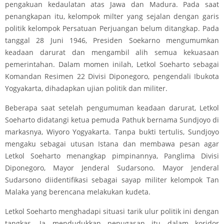
pengakuan kedaulatan atas Jawa dan Madura. Pada saat
penangkapan itu, kelompok milter yang sejalan dengan garis
politik kelompok Persatuan Perjuangan belum ditangkap. Pada
tanggal 28 Juni 1946, Presiden Soekarno mengumumkan
keadaan darurat dan mengambil alih semua kekuasaan
pemerintahan. Dalam momen inilah, Letkol Soeharto sebagai
Komandan Resimen 22 Divisi Diponegoro, pengendali Ibukota
Yogyakarta, dihadapkan ujian politik dan militer.
Beberapa saat setelah pengumuman keadaan darurat, Letkol
Soeharto didatangi ketua pemuda Pathuk bernama Sundjoyo di
markasnya, Wiyoro Yogyakarta. Tanpa bukti tertulis, Sundjoyo
mengaku sebagai utusan Istana dan membawa pesan agar
Letkol Soeharto menangkap pimpinannya, Panglima Divisi
Diponegoro, Mayor Jenderal Sudarsono. Mayor Jenderal
Sudarsono diidentifikasi sebagai sayap militer kelompok Tan
Malaka yang berencana melakukan kudeta.
Letkol Soeharto menghadapi situasi tarik ulur politik ini dengan
tangkas. Ia mendudukkan penugasan itu dalam koridor