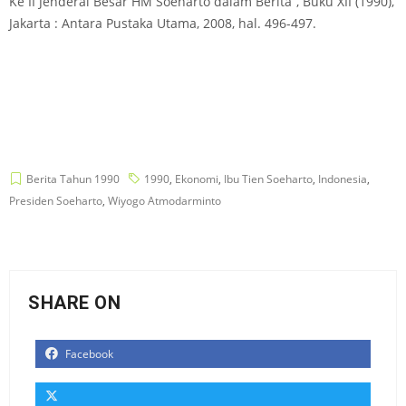
Ke II Jenderal Besar HM Soeharto dalam Berita”, Buku XII (1990),
Jakarta : Antara Pustaka Utama, 2008, hal. 496-497.
Berita Tahun 1990
1990
,
Ekonomi
,
Ibu Tien Soeharto
,
Indonesia
,
Presiden Soeharto
,
Wiyogo Atmodarminto
SHARE ON
Facebook