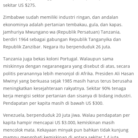
sekitar US $275.
Zimbabwe sudah memiliki industri ringan, dan andalan
ekonominya adalah pertanian tembakau, gula, dan kapas.
Jamhuriya Mwungano wa (Republik Persatuan) Tanzania,
berdiri 1964 sebagai gabungan Republik Tanganyika dan
Republik Zanzibar. Negara itu berpenduduk 26 juta.
Tanzania juga bekas koloni Portugal. Walaupun sama
miskinnya dengan negara­negara yang disebut di atas, secara
politis peranannya lebih menonjol di Afrika. Presiden Ali Hasan
Mwinyi yang berkuasa sejak 1985 masih harus terus berusaha
meningkatkan kesejahteraan rakyatnya. Sekitar 90% tenaga
kerja mengisi sektor pertanian dan sisanya di bidang industri.
Pendapatan per kapita masih di bawah US $300.
Venezuela, berpenduduk 20 juta jiwa. Walau pendapatan per
kapita hampir mencapai US $3.000, kemiskinan masih
mencolok mata. Kekayaan minyak pun bahkan tidak kunjung
mampu mengobati kemiskinan di antara sekitar 1,4 juta