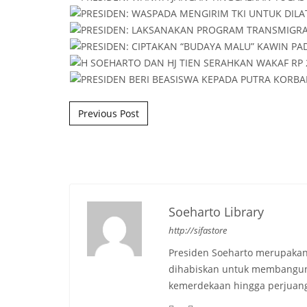
Post navigation
Previous Post
Soeharto Library
http://sifastore
Presiden Soeharto merupakan
dihabiskan untuk membangun b
kemerdekaan hingga perjuang