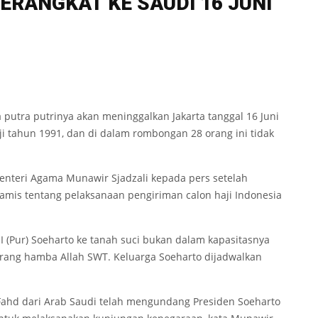
BERANGKAT KE SAUDI 16 JUNI
 putra putrinya akan meninggalkan Jakarta tanggal 16 Juni
 tahun 1991, dan di dalam rombongan 28 orang ini tidak
enteri Agama Munawir Sjadzali kepada pers setelah
Kamis tentang pelaksanaan pengiriman calon haji Indonesia
(Pur) Soeharto ke tanah suci bukan dalam kapasitasnya
orang hamba Allah SWT. Keluarga Soeharto dijadwalkan
a Fahd dari Arab Saudi telah mengundang Presiden Soeharto