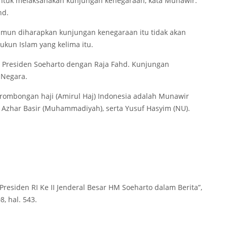
ntuk melaksanakan kunjungan kenegaraan, kata Munawir.
hd.
amun diharapkan kunjungan kenegaraan itu tidak akan
un Islam yang kelima itu.
Presiden Soeharto dengan Raja Fahd. Kunjungan
 Negara.
rombongan haji (Amirul Haj) Indonesia adalah Munawir
an, Azhar Basir (Muhammadiyah), serta Yusuf Hasyim (NU).
“Presiden RI Ke II Jenderal Besar HM Soeharto dalam Berita”,
8, hal. 543.