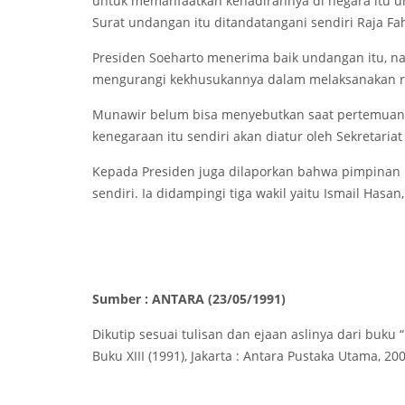
untuk memanfaatkan kehadirannya di negara itu u
Surat undangan itu ditandatangani sendiri Raja Fa
Presiden Soeharto menerima baik undangan itu, n
mengurangi kekhusukannya dalam melaksanakan ruk
Munawir belum bisa menyebutkan saat pertemuan 
kenegaraan itu sendiri akan diatur oleh Sekretariat
Kepada Presiden juga dilaporkan bahwa pimpinan 
sendiri. Ia didampingi tiga wakil yaitu Ismail Has
Sumber : ANTARA (23/05/1991)
Dikutip sesuai tulisan dan ejaan aslinya dari buku 
Buku XIII (1991), Jakarta : Antara Pustaka Utama, 200