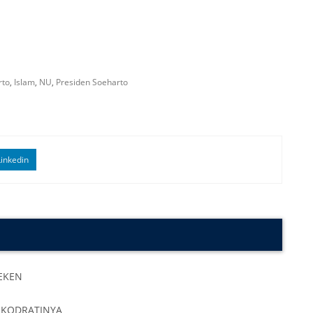
rto
,
Islam
,
NU
,
Presiden Soeharto
inkedin