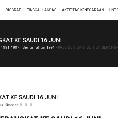
BIOGRAFI
TINGGAL LANDAS
AKTIFITAS KENEGARAAN
UNTO
KAT KE SAUDI 16 JUNI
a 1991-1997
›
Berita Tahun 1991
›
PRESIDEN DAN IBU TIEN BERANGK
AT KE SAUDI 16 JUNI
ws
Share on