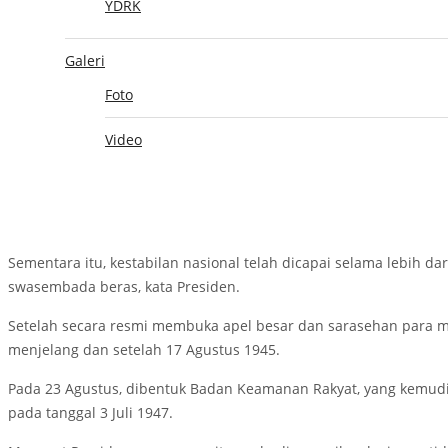
YDRK
Presiden mengatakan pembangunan masyarakat Indonesia mema
Galeri
”Namun yang lebih penting lagi adalah memperkuat jiwa, semangat d
Foto
semangat menyala-nyala, rasa peratuan dan kesatuan,”
kata Preside
Semangat tinggi yang dimiliki para pejuang untuk melahirkan I
Video
semangat yang sama, bisa dihasilkan cara yang berbeda untuk 
Dalam kesempatan itu, Kepala Negara mengatakan masyarakat dan
sebagai satu-satunya azas dalam kehidupan bermasyarakat dan 
Sementara itu, kestabilan nasional telah dicapai selama lebih 
swasembada beras, kata Presiden.
Setelah secara resmi membuka apel besar dan sarasehan para m
menjelang dan setelah 17 Agustus 1945.
Pada 23 Agustus, dibentuk Badan Keamanan Rakyat, yang kemudia
pada tanggal 3 Juli 1947.