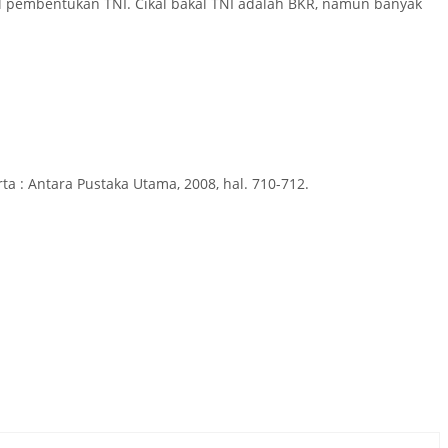
al pembentukan TNI. Cikal bakal TNI adalah BKR, namun banyak
rta : Antara Pustaka Utama, 2008, hal. 710-712.