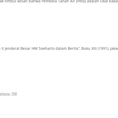
dak timbul kesan bahwa Pembela Tanah Air (Peta) adalah cikal bak
 II Jenderal Besar HM Soeharto dalam Berita”, Buku XIII (1991), Jaka
oeharto
,
TKR