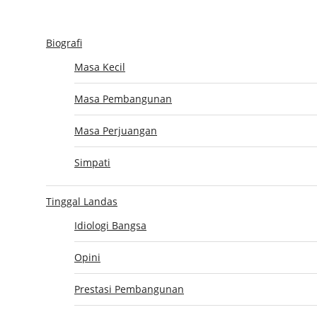
Biografi
BIOGRAFI
TINGGAL LANDAS
AKTIFITAS KENEGARAAN
UNTO
Masa Kecil
PRESIDE
Masa Pembangunan
Masa Perjuangan
Home
›
Arsi
Simpati
Tinggal Landas
Idiologi Bangsa
Opini
PRESIDEN MINTA MANTAN BKR ANTAR MA
Prestasi Pembangunan
19 April 2018
Soeharto Library
No Comment
63
Views
Share on