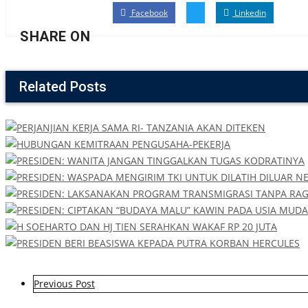
Facebook
Linkedin
SHARE ON
Related Posts
P
Previous Post
o