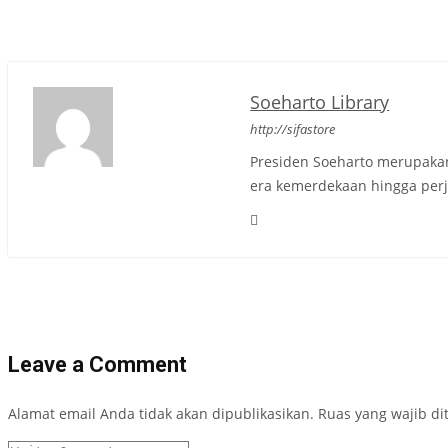
s
t
n
Soeharto Library
a
http://sifastore
v
Presiden Soeharto merupakan
era kemerdekaan hingga per
i
g
a
t
i
Leave a Comment
o
n
Alamat email Anda tidak akan dipublikasikan.
Ruas yang wajib di