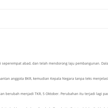
ng memerlukan bermacam-macam keahlian, penguasaan ilmu pen
an nilai-nilai petjuangan dalam pembangunan. Dalam perjuangan mene
n.
ndonesia merdeka harus tetap dipelihara, karena diperlukan dal
menjawab tantangan.
 pemerintah telah berhasil mewujudkan berbagai kemajuan dalam b
bernegara.
dari seperempat abad, dan telah mendorong laju pembangunan. Dal
antan anggota BKR, kemudian Kepala Negara tanpa teks menjelask
n berubah menjadi TKR, 5 Oktober. Perubahan itu terjadi lagi pa