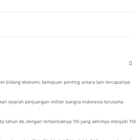
getahuan dan teknologi.
gakkan kemerdekaan, kita berhasil karena memiliki tekad baja,
am zaman kemerdekaan ini. Presiden menyebutkan dengan
idang ideologi, politik, dan ekonomi. Pancasila telah diakui
am bidang ekonomi, kemajuan penting antara lain tercapainya
an sejarah perjuangan militer bangsa Indonesia terutama
da tahun 46, dengan terbentuknya TRI yang akhimya menjadi TNI