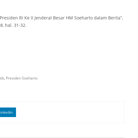
“Presiden RI Ke II Jenderal Besar HM Soeharto dalam Berita”,
8, hal. 31-32.
tik
,
Presiden Soeharto
inkedin