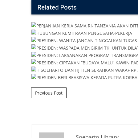
Related Posts
Post navigation
Previous Post
Soeharto Library