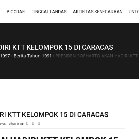
BIOGRAFI
TINGGAL LANDAS
AKTIFITAS KENEGARAAN
UNTO
IRI KTT KELOMPOK 15 DI CARACAS
-1997
›
Berita Tahun 1991
›
PRESIDEN SOEHARTO AKAN HADIRI KTT
RI KTT KELOMPOK 15 DI CARACAS
ews
Share on