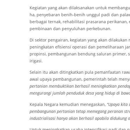
Kegiatan yang akan dilaksanakan untuk membangun
ha, penyebaran benih-benih unggul padi dan palaw
berbagai ternak, rehabilitasi prasarana perikanan,
pembinaan dan penyuluhan perkebunan.
Di sektor pengairan, kegiatan yang akan dilakukan
peningkatan efisiensi operasi dan pemeliharaan jari
propinsi, pembangunan bendung saluran primer, se
irigasi.
Selain itu akan ditingkatkan pula pemanfaatan r
awal upaya pembangunan, pemerintah telah menyada
pertanian membuktikan berhasil meningkatkan penda
mengurangi jumlah penduduk desa yang hidup di bawah
Kepala Negara kemudian menegaskan,
“Upaya kita 
pembangunan pertanian tetap memegang peranan strat
industrialisasi hanya akan berhasil apabila didukung 
Untuk meningkatkan usaha intensifikasi padi dan pa