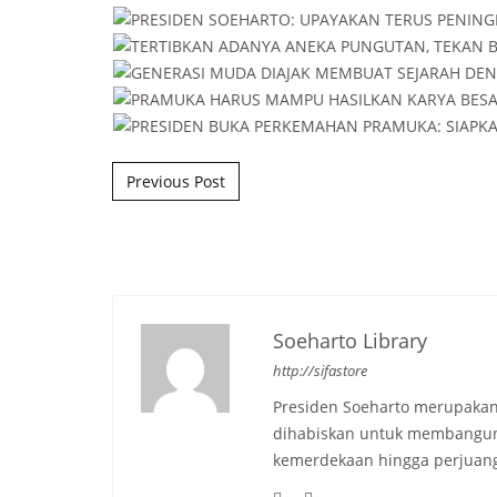
Post navigation
Previous Post
Soeharto Library
http://sifastore
Presiden Soeharto merupakan
dihabiskan untuk membangun b
kemerdekaan hingga perjuang