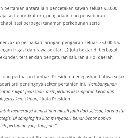
 pertanian antara lain pencetakan sawah seluas 93.000
ija serta hortikultura, pengadaan dan penyebaran
 rehabilitasi berbagai tanaman perkebunan serta
 mencakup perbaikan jaringan pengairan seluas 75.000 ha,
ngan irigasi dan rawa sekitar 1,2 juta hektar di berbagai
kunder, tersier dan pengaturan saluran air di daerah
awa dan perluasan tambak. Presiden menegaskan bahwa sejak
ri arti pentingnya sektor pertanian ini.
“Pembangunan
patan rakyat pedesaan, memperluas kesempatan kerja dan
 garis kemiskinan, “
kata Presiden.
untuk memerangi kemiskinan masih jauh dari selesai, karena itu
egis. Di samping itu kita menyadari benar-benar bahwa
oleh pertanian yang tangguh.”
lawija, menurut Presiden, akan ditingkatkan lagi kegiatan