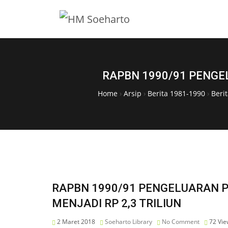
RAPBN 1990/91 PENGE
Home
›
Arsip
›
Berita 1981-1990
›
Beri
RAPBN 1990/91 PENGELUARAN 
MENJADI RP 2,3 TRILIUN
2 Maret 2018
Soeharto Library
No Comment
72
Vie