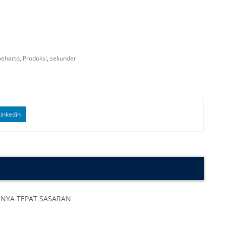
oeharto
,
Produksi
,
sekunder
inkedin